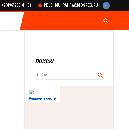
+7(496)753-41-81
PDLS_MU_PAHRA@MOSREG.RU
search
ПОИСК!
Решаем вместе