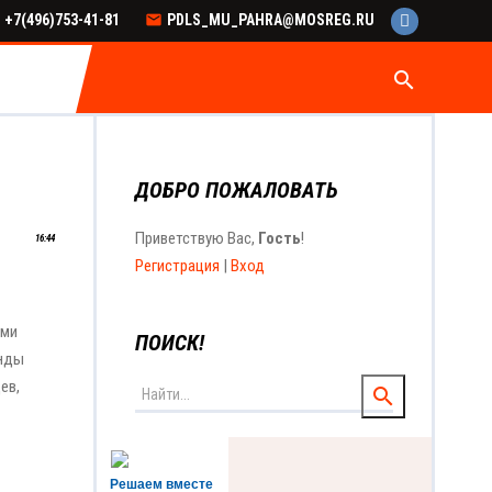
+7(496)753-41-81
PDLS_MU_PAHRA@MOSREG.RU
search
ДОБРО ПОЖАЛОВАТЬ
Приветствую Вас
,
Гость
!
16:44
Регистрация
|
Вход
ыми
ПОИСК!
анды
ев,
Решаем вместе