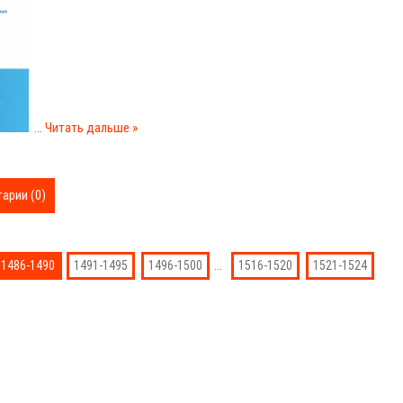
...
Читать дальше »
арии (0)
...
1486-1490
1491-1495
1496-1500
1516-1520
1521-1524