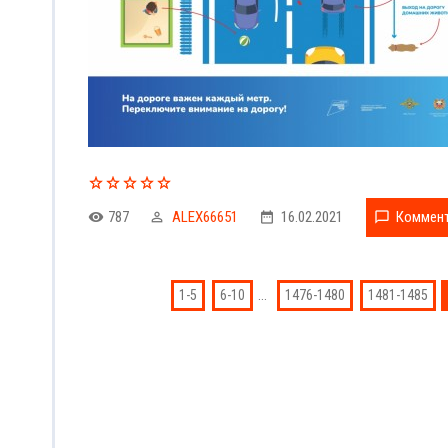
787
ALEX66651
16.02.2021
Коммент
...
1-5
6-10
1476-1480
1481-1485