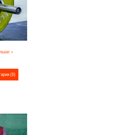
льше »
арии (0)