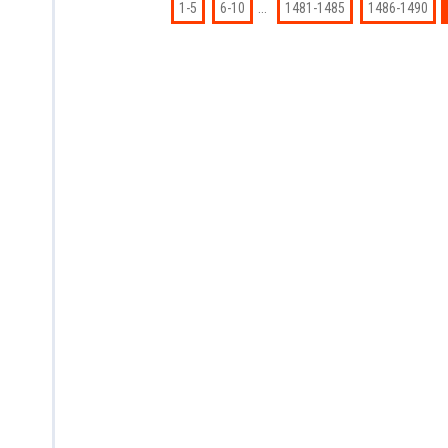
...
1-5
6-10
1481-1485
1486-1490