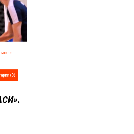
льше »
арии (0)
СИ».