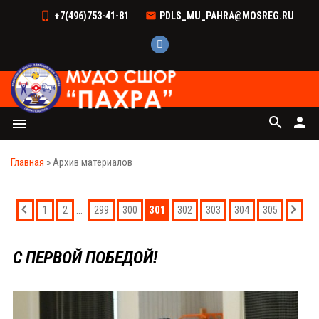
+7(496)753-41-81
PDLS_MU_PAHRA@MOSREG.RU
search
person
menu
Главная
»
Архив материалов
...
301
1
2
299
300
302
303
304
305
С ПЕРВОЙ ПОБЕДОЙ!