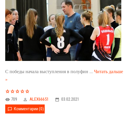
С победы начала выступления в полуфин
...
Читать дальше
»
709
ALEX66651
03.02.2021
Комментарии (0)