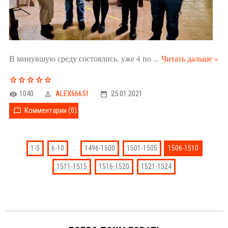
В минувшую среду состоялись, уже 4 по
...
Читать дальше »
1040
ALEX66651
25.01.2021
Комментарии (0)
...
1-5
6-10
1496-1500
1501-1505
1506-1510
1511-1515
1516-1520
1521-1524