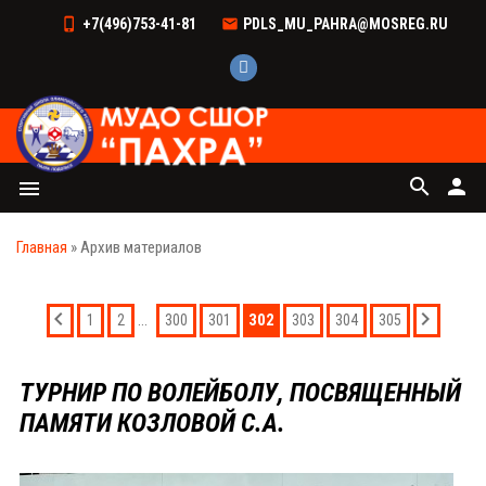
+7(496)753-41-81
PDLS_MU_PAHRA@MOSREG.RU
search
person
menu
Главная
»
Архив материалов
...
302
1
2
300
301
303
304
305
ТУРНИР ПО ВОЛЕЙБОЛУ, ПОСВЯЩЕННЫЙ
ПАМЯТИ КОЗЛОВОЙ С.А.