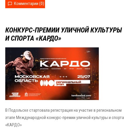
Комментарии (0)
КОНКУРС-ПРЕМИИ️ УЛИЧНОЙ️ КУЛЬТУРЫ️
И️ СПОРТА️ «КАРДО»
В️ Подольске стартовала️ регистрация️ на️ участие️ в️ региональном️
этапе️ Международной️ конкурс-премии️ уличной️ культуры️ и️ спорта️
«КАРДО»