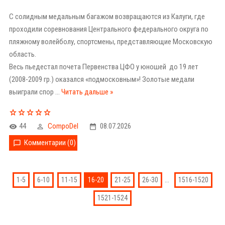
С солидным медальным багажом возвращаются из Калуги, где
проходили соревнования Центрального федерального округа по
пляжному волейболу, спортсмены, представляющие Московскую
область.
Весь пьедестал почета Первенства ЦФО у юношей до 19 лет
(2008-2009 гр.) оказался «подмосковным»! Золотые медали
выиграли спор
...
Читать дальше »
44
CompoDel
08.07.2026
Комментарии (0)
...
1-5
6-10
11-15
16-20
21-25
26-30
1516-1520
1521-1524