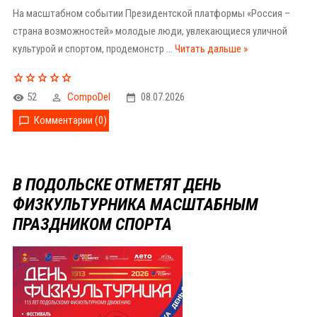
На масштабном событии Президентской️ платформы️ «Россия️ –️
страна️ возможностей»️ молодые️ люди,️ увлекающиеся️ уличной
культурой и️ спортом,️ продемонстр
...
Читать дальше »
52
CompoDel
08.07.2026
Комментарии (0)
В ПОДОЛЬСКЕ ОТМЕТЯТ ДЕНЬ
ФИЗКУЛЬТУРНИКА МАСШТАБНЫМ
ПРАЗДНИКОМ СПОРТА