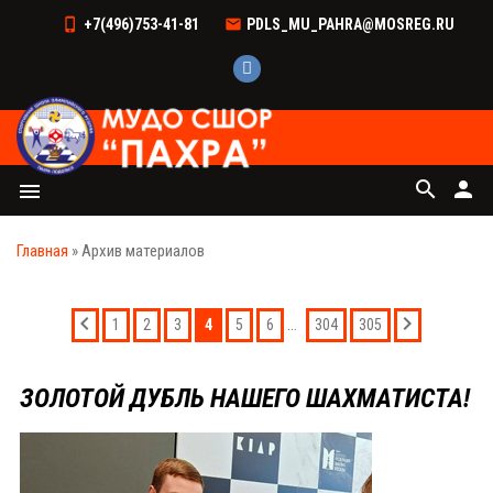
+7(496)753-41-81
PDLS_MU_PAHRA@MOSREG.RU
search
person
menu
Главная
»
Архив материалов
4
...
1
2
3
5
6
304
305
ЗОЛОТОЙ ДУБЛЬ НАШЕГО ШАХМАТИСТА!