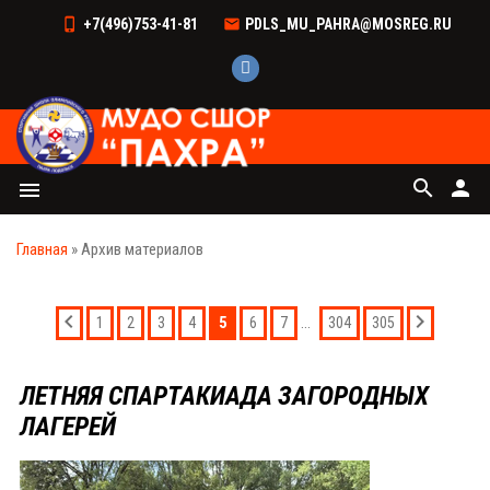
+7(496)753-41-81
PDLS_MU_PAHRA@MOSREG.RU
search
person
menu
Главная
»
Архив материалов
5
...
1
2
3
4
6
7
304
305
ЛЕТНЯЯ СПАРТАКИАДА ЗАГОРОДНЫХ
ЛАГЕРЕЙ