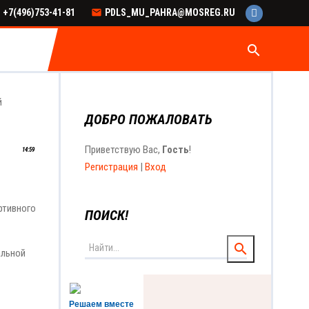
+7(496)753-41-81
PDLS_MU_PAHRA@MOSREG.RU
search
й
ДОБРО ПОЖАЛОВАТЬ
Приветствую Вас
,
Гость
!
14:59
Регистрация
|
Вход
ртивного
ПОИСК!
альной
Решаем вместе