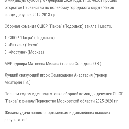
В минувшую субботу, 07 февраля 2026 года, в г.о. Чехов прошло
открытое Первенство по волейболу городского округа Чехов
среди девушек 2012-2013 г.р.
Сборная команда СШОР "Пахра" (Подольск) заняла 1 место.
1. СШОР "Пахра" (Подольск)
2. «Витязь» (Чехов)
3. «Фортуна» (Москва)
MVP турнира Матвеева Милана (тренер Соседова О.В.)
Лучший связующий игрок Семикашева Анастасия (тренер
Мхитарян Т.И.)
Полным ходом идет подготовка сборной команды девушек СШОР
"Пахра" к финалу Первенства Московской области 2025-2026 г.г.
Желаем удачи нашим спортсменкам и дальнейших высоких
результатов!