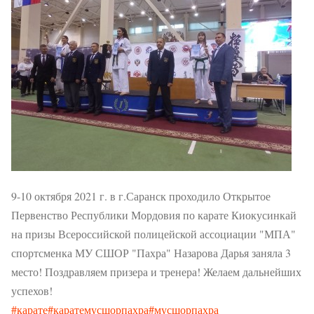
9-10 октября 2021 г. в г.Саранск проходило Открытое
Первенство Республики Мордовия по карате Киокусинкай
на призы Всероссийской полицейской ассоциации "МПА"
спортсменка МУ СШОР "Пахра" Назарова Дарья заняла 3
место! Поздравляем призера и тренера! Желаем дальнейших
успехов!
#карате
#каратемусшорпахра
#мусшорпахра