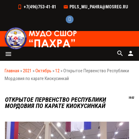
+7(496)753-41-81
PDLS_MU_PAHRA@MOSREG.RU
search
person
menu
Главная
»
2021
»
Октябрь
»
12
» Открытое Первенство Республики
Мордовия по карате Киокусинкай
ОТКРЫТОЕ ПЕРВЕНСТВО РЕСПУБЛИКИ
18:02
МОРДОВИЯ ПО КАРАТЕ КИОКУСИНКАЙ