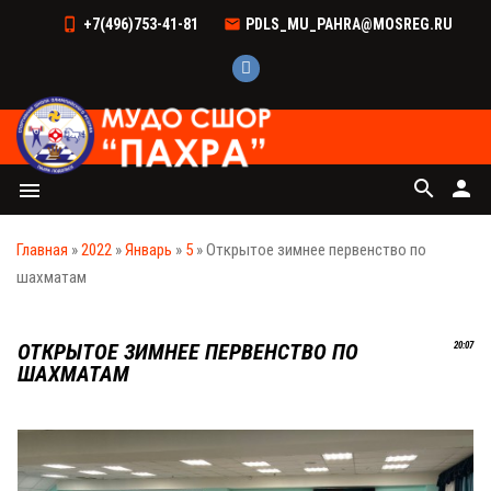
+7(496)753-41-81
PDLS_MU_PAHRA@MOSREG.RU
search
person
menu
Главная
»
2022
»
Январь
»
5
» Открытое зимнее первенство по
шахматам
ОТКРЫТОЕ ЗИМНЕЕ ПЕРВЕНСТВО ПО
20:07
ШАХМАТАМ