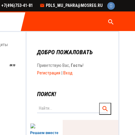
+7(496)753-41-81
PDLS_MU_PAHRA@MOSREG.RU
search
щиты
ДОБРО ПОЖАЛОВАТЬ
Приветствую Вас
,
Гость
!
09:10
Регистрация
|
Вход
ПОИСК!
Решаем вместе