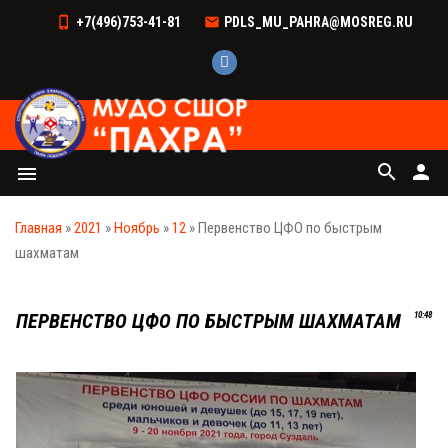
+7(496)753-41-81
PDLS_MU_PAHRA@MOSREG.RU
search
person
menu
Главная
»
2021
»
Ноябрь
»
12
» Первенство ЦФО по быстрым
шахматам
ПЕРВЕНСТВО ЦФО ПО БЫСТРЫМ ШАХМАТАМ
10:48