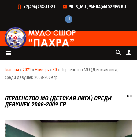
+7(496)753-41-81
PDLS_MU_PAHRA@MOSREG.RU
search
person
menu
Главная
»
2021
»
Ноябрь
»
30
» Первенство МО (Детская лига)
среди девушек 2008-2009 гр..
ПЕРВЕНСТВО МО (ДЕТСКАЯ ЛИГА) СРЕДИ
13:00
ДЕВУШЕК 2008-2009 ГР..