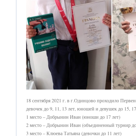
18 сентября 2021 г. в г.Одинцово проходило Перве
девочек до 9, 11, 13 лет, юношей и девушек до 15,
1 место – Добрынин Иван (юноши до 17 лет)
2 место – Добрынин Иван (объединенный турнир до 
3 место – Клюева Татьяна (девочки до 11 лет)