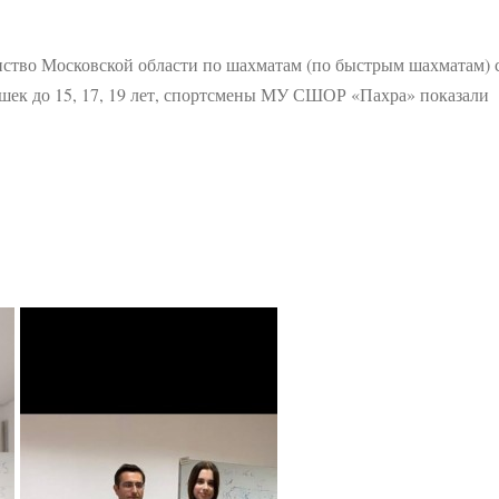
енство Московской области по шахматам (по быстрым шахматам) 
вушек до 15, 17, 19 лет, спортсмены МУ СШОР «Пахра» показали