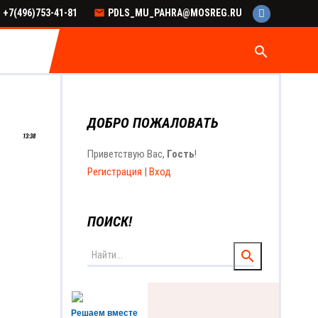
+7(496)753-41-81
PDLS_MU_PAHRA@MOSREG.RU
search
ДОБРО ПОЖАЛОВАТЬ
13:38
Приветствую Вас
,
Гость
!
Регистрация
|
Вход
ПОИСК!
Решаем вместе