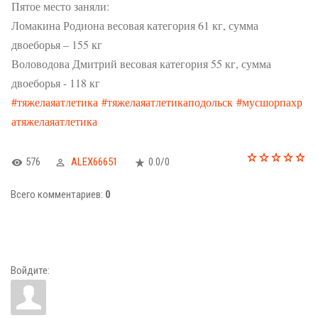
Пятое место заняли:
Ломакина Родиона весовая категория 61 кг, сумма
двоеборья – 155 кг
Воловодова Дмитрий весовая категория 55 кг, сумма
двоеборья - 118 кг
#тяжелаяатлетика
#тяжелаяатлетикаподольск
#мусшорпахр
атяжелаяатлетика
576
ALEX66651
0.0
/
0
Всего комментариев
:
0
Войдите: