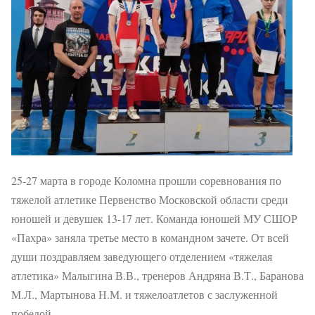
25-27 марта в городе Коломна прошли соревнования по
тяжелой атлетике Первенство Московской области среди
юношей и девушек 13-17 лет. Команда юношей МУ СШОР
«Пахра» заняла третье место в командном зачете. От всей
души поздравляем заведующего отделением «тяжелая
атлетика» Малыгина В.В., тренеров Андряна В.Т., Баранова
М.Л., Мартынова Н.М. и тяжелоатлетов с заслуженной
победой.