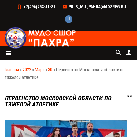
+7(496)753-41-81
PDLS_MU_PAHRA@MOSREG.RU
search
person
menu
Главная
»
2022
»
Март
»
30
» Первенство Московской области по
тяжелой атлетике
ПЕРВЕНСТВО МОСКОВСКОЙ ОБЛАСТИ ПО
09:28
ТЯЖЕЛОЙ АТЛЕТИКЕ