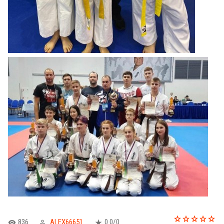
836
ALEX66651
0.0
/
0