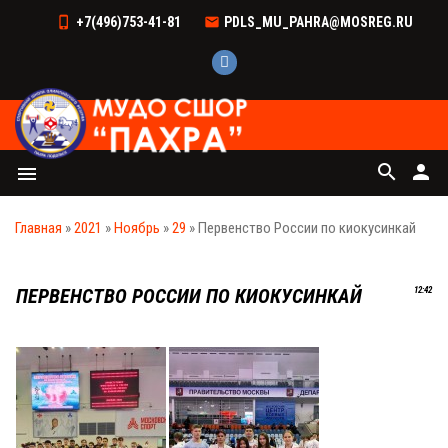
+7(496)753-41-81
PDLS_MU_PAHRA@MOSREG.RU
search
person
menu
Главная
»
2021
»
Ноябрь
»
29
» Первенство России по киокусинкай
ПЕРВЕНСТВО РОССИИ ПО КИОКУСИНКАЙ
12:42