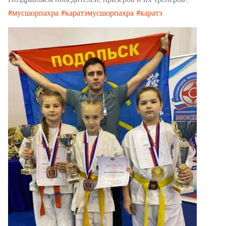
#мусшорпахра
#каратэмусшорпахра
#каратэ