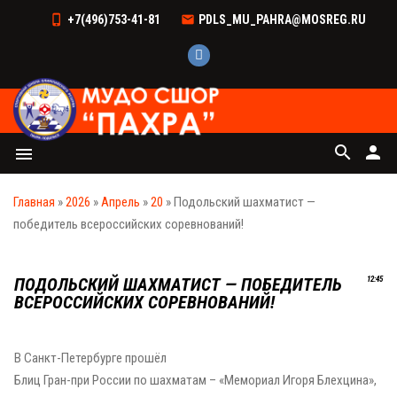
+7(496)753-41-81
PDLS_MU_PAHRA@MOSREG.RU
search
person
menu
Главная
»
2026
»
Апрель
»
20
» Подольский шахматист —
победитель всероссийских соревнований!
ПОДОЛЬСКИЙ ШАХМАТИСТ — ПОБЕДИТЕЛЬ
12:45
ВСЕРОССИЙСКИХ СОРЕВНОВАНИЙ!
В Санкт-Петербурге прошёл
Блиц Гран-при России по шахматам – «Мемориал Игоря Блехцина»,