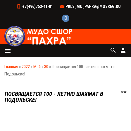
+7(496)753-41-81
PDLS_MU_PAHRA@MOSREG.RU
search
person
menu
Главная
»
2022
»
Май
»
30
» Посвящается 100 - летию шахмат в
Подольске!
ПОСВЯЩАЕТСЯ 100 - ЛЕТИЮ ШАХМАТ В
12:22
ПОДОЛЬСКЕ!