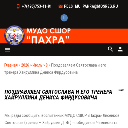
+7(496)753-41-81
PDLS_MU_PAHRA@MOSREG.RU
search
person
menu
Главная
»
2026
»
Июль
»
8
» Поздравляем Святослава и его
тренера Хайруллина Дениса Фирдусовича
ПОЗДРАВЛЯЕМ СВЯТОСЛАВА И ЕГО ТРЕНЕРА
15:20
ХАЙРУЛЛИНА ДЕНИСА ФИРДУСОВИЧА
Мы рады сообщить: воспитанник МУДО СШОР «Пахра» Лисенков
Святослав (тренер — Хайруллин Д. Ф.) - победитель Чемпионата