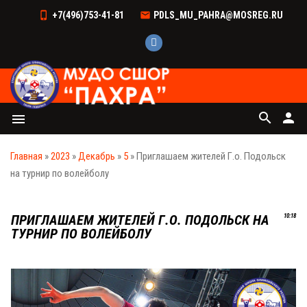
+7(496)753-41-81
PDLS_MU_PAHRA@MOSREG.RU
search
person
menu
Главная
»
2023
»
Декабрь
»
5
» Приглашаем жителей Г.о. Подольск
на турнир по волейболу
ПРИГЛАШАЕМ ЖИТЕЛЕЙ Г.О. ПОДОЛЬСК НА
10:18
ТУРНИР ПО ВОЛЕЙБОЛУ