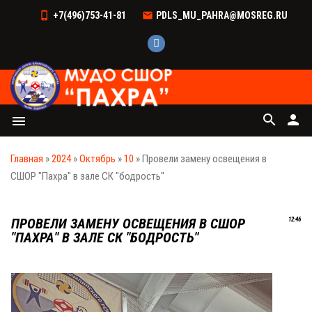
+7(496)753-41-81
PDLS_MU_PAHRA@MOSREG.RU
search
person
menu
Главная
»
2024
»
Октябрь
»
10
» Провели замену освещения в
СШОР "Пахра" в зале СК "бодрость"
ПРОВЕЛИ ЗАМЕНУ ОСВЕЩЕНИЯ В СШОР
12:46
"ПАХРА" В ЗАЛЕ СК "БОДРОСТЬ"