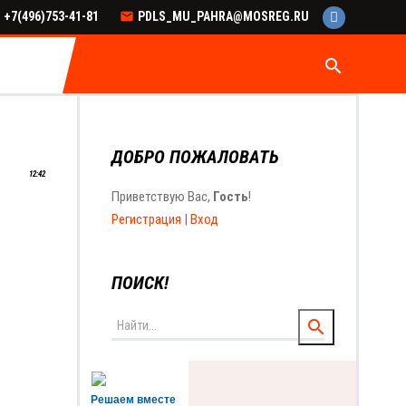
+7(496)753-41-81
PDLS_MU_PAHRA@MOSREG.RU
search
ДОБРО ПОЖАЛОВАТЬ
12:42
Приветствую Вас
,
Гость
!
Регистрация
|
Вход
ПОИСК!
Решаем вместе