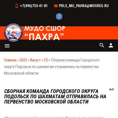
+7(496)753-41-81
PDLS_MU_PAHRA@MOSREG.RU
search
person
menu
Главная
»
2025
»
Август
»
25
» Сборная команда Городского
округа Подольск по шахматам отправилась на первенство
Московской области
СБОРНАЯ КОМАНДА ГОРОДСКОГО ОКРУГА
16:27
ПОДОЛЬСК ПО ШАХМАТАМ ОТПРАВИЛАСЬ НА
ПЕРВЕНСТВО МОСКОВСКОЙ ОБЛАСТИ