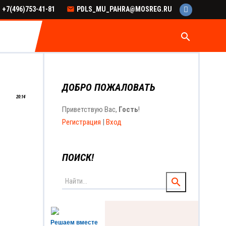
+7(496)753-41-81
PDLS_MU_PAHRA@MOSREG.RU
search
ДОБРО ПОЖАЛОВАТЬ
20:14
Приветствую Вас
,
Гость
!
Регистрация
|
Вход
ПОИСК!
Решаем вместе