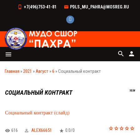
+7(496)753-41-81
PDLS_MU_PAHRA@MOSREG.RU
search
person
menu
Главная
»
2021
»
Август
»
6
» Социальный контракт
СОЦИАЛЬНЫЙ КОНТРАКТ
10:54
Социальный контракт (слайд)
616
ALEX66651
0.0
/
0