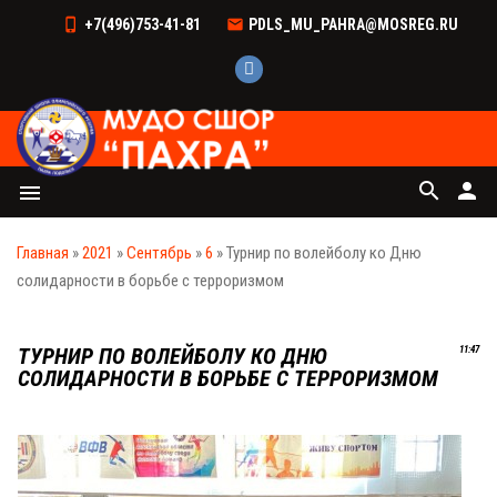
+7(496)753-41-81
PDLS_MU_PAHRA@MOSREG.RU
search
person
menu
Главная
»
2021
»
Сентябрь
»
6
» Турнир по волейболу ко Дню
солидарности в борьбе с терроризмом
ТУРНИР ПО ВОЛЕЙБОЛУ КО ДНЮ
11:47
СОЛИДАРНОСТИ В БОРЬБЕ С ТЕРРОРИЗМОМ