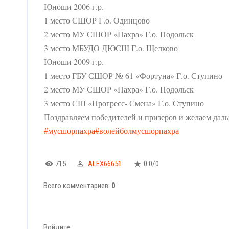
Юноши 2006 г.р.
1 место СШОР Г.о. Одинцово
2 место МУ СШОР «Пахра» Г.о. Подольск
3 место МБУДО ДЮСШ Г.о. Щелково
Юноши 2009 г.р.
1 место ГБУ СШОР № 61 «Фортуна» Г.о. Ступино
2 место МУ СШОР «Пахра» Г.о. Подольск
3 место СШ «Прогресс- Смена» Г.о. Ступино
Поздравляем победителей и призеров и желаем дал
#мусшорпахра
#волейболмусшорпахра
715
ALEX66651
0.0
/
0
Всего комментариев
:
0
Войдите: