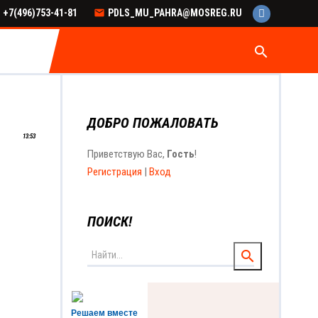
+7(496)753-41-81
PDLS_MU_PAHRA@MOSREG.RU
search
ДОБРО ПОЖАЛОВАТЬ
13:53
Приветствую Вас
,
Гость
!
Регистрация
|
Вход
ПОИСК!
Решаем вместе