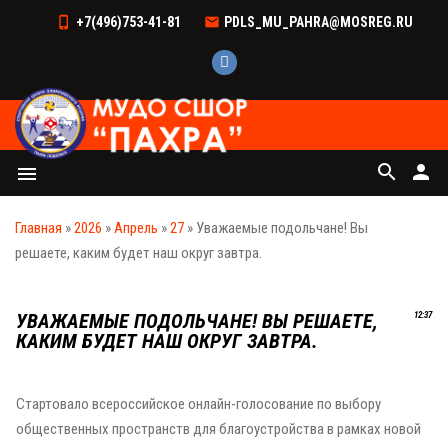
+7(496)753-41-81
PDLS_MU_PAHRA@MOSREG.RU
search
person
menu
Главная
»
2026
»
Апрель
»
27
» Уважаемые подольчане! Вы
решаете, каким будет наш округ завтра.
УВАЖАЕМЫЕ ПОДОЛЬЧАНЕ! ВЫ РЕШАЕТЕ,
12:37
КАКИМ БУДЕТ НАШ ОКРУГ ЗАВТРА.
Стартовало всероссийское онлайн-голосование по выбору
общественных пространств для благоустройства в рамках новой