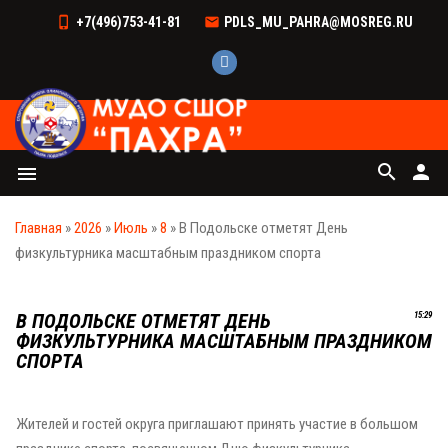
+7(496)753-41-81
PDLS_MU_PAHRA@MOSREG.RU
search
person
menu
Главная
»
2026
»
Июль
»
8
» В Подольске отметят День
физкультурника масштабным праздником спорта
В ПОДОЛЬСКЕ ОТМЕТЯТ ДЕНЬ
15:29
ФИЗКУЛЬТУРНИКА МАСШТАБНЫМ ПРАЗДНИКОМ
СПОРТА
Жителей и гостей округа приглашают принять участие в большом