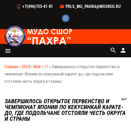
+7(496)753-41-81
PDLS_MU_PAHRA@MOSREG.RU
search
person
menu
Главная
»
2024
»
Май
»
17
» Завершилось открытое первенство и
чемпионат Японии по кекусинкай карате-до, где подольчане
отстояли честь округа и страны
ЗАВЕРШИЛОСЬ ОТКРЫТОЕ ПЕРВЕНСТВО И
14:17
ЧЕМПИОНАТ ЯПОНИИ ПО КЕКУСИНКАЙ КАРАТЕ-
ДО, ГДЕ ПОДОЛЬЧАНЕ ОТСТОЯЛИ ЧЕСТЬ ОКРУГА
И СТРАНЫ