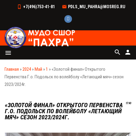
+7(496)753-41-81
PDLS_MU_PAHRA@MOSREG.RU
search
person
menu
Главная
»
2024
»
Май
»
1
» «Золотой финал» Открытого
Первенства Г.о. Подольск по волейболу «Летающий мяч» сезон
2023/2024г.
«ЗОЛОТОЙ ФИНАЛ» ОТКРЫТОГО ПЕРВЕНСТВА
17:43
Г.О. ПОДОЛЬСК ПО ВОЛЕЙБОЛУ «ЛЕТАЮЩИЙ
МЯЧ» СЕЗОН 2023/2024Г.