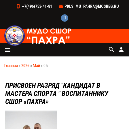
+7(496)753-41-81
PDLS_MU_PAHRA@MOSREG.RU
search
person
menu
Главная
»
2026
»
Май
»
05
ПРИСВОЕН РАЗРЯД "КАНДИДАТ В
МАСТЕРА СПОРТА " ВОСПИТАННИКУ
СШОР «ПАХРА»