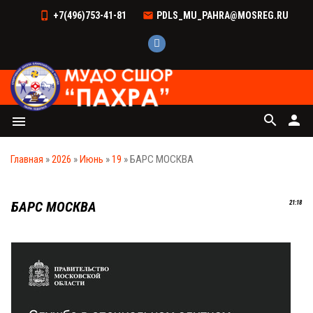
+7(496)753-41-81
PDLS_MU_PAHRA@MOSREG.RU
search
person
menu
Главная
»
2026
»
Июнь
»
19
» БАРС МОСКВА
БАРС МОСКВА
21:18