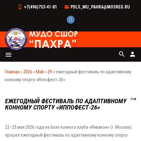
+7(496)753-41-81
PDLS_MU_PAHRA@MOSREG.RU
search
person
menu
Главная
»
2026
»
Май
»
29
» ежегодный фестиваль по адаптивному
конному спорту «Иппофест‑26»
ЕЖЕГОДНЫЙ ФЕСТИВАЛЬ ПО АДАПТИВНОМУ
11:34
КОННОМУ СПОРТУ «ИППОФЕСТ‑26»
22–23 мая 2026 года на базе конного клуба «Инвакон» (г. Москва)
прошел ежегодный фестиваль по адаптивному конному спорту