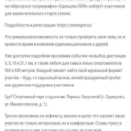
октября кросс-полумарафон «Одинцово RUN» соберёт участников
для заключительного старта сезона.
Подробности и регистрация: https://runningmr.ru/
Это уникальная возможность не только проверить свои силы, но и
провести время в компании единомышленников и друзей.
Уже доступна подробная программа события: на выбор дистанции
3, 5, 10 и 21,1 км, а также забеги для самых юных спортсменов на
300 и 600 метров. Каждый сможет найти свой идеальный формат
участия – будь то серьезный вызов, легкий праздничный пробег
или дружеская поддержка участников.
Где? Спортивный парк отдыха им. Ларисы Лазутиной (г. Одинцово,
ул. Манжосовская, д. 1).
Трассы проложены по асфальту, крошке и щепе, что сделает ваше
участие не только интересным, но и комфортным. Схемы трасс и
профили высот уже доступны по ссылке: vk.com/wall-