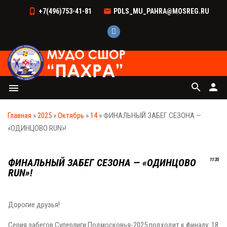
+7(496)753-41-81
PDLS_MU_PAHRA@MOSREG.RU
search
person
menu
Главная
»
2025
»
Октябрь
»
14
» ФИНАЛЬНЫЙ ЗАБЕГ СЕЗОНА —
«ОДИНЦОВО RUN»!
ФИНАЛЬНЫЙ ЗАБЕГ СЕЗОНА — «ОДИНЦОВО
11:35
RUN»!
Дорогие друзья!
Серия забегов Суперлиги Подмосковья-2025 подходит к финалу: 18