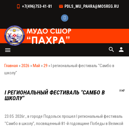
+7(496)753-41-81
PDLS_MU_PAHRA@MOSREG.RU
search
person
menu
Главная
»
2026
»
Май
»
29
» I региональный фестиваль "Самбо в
школу"
I РЕГИОНАЛЬНЫЙ ФЕСТИВАЛЬ "САМБО В
11:47
ШКОЛУ"
23.05. 2026г., в городе Подольск прошел I региональный фестиваль
"Самбо в школу", посвященный 81-й годовщине Победы в Великой