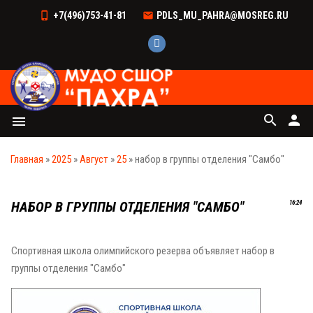
+7(496)753-41-81
PDLS_MU_PAHRA@MOSREG.RU
search
person
menu
Главная
»
2025
»
Август
»
25
» набор в группы отделения "Самбо"
НАБОР В ГРУППЫ ОТДЕЛЕНИЯ "САМБО"
16:24
Спортивная школа олимпийского резерва объявляет набор в
группы отделения "Самбо"