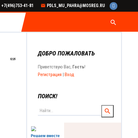
+7(496)753-41-81
PDLS_MU_PAHRA@MOSREG.RU
search
ДОБРО ПОЖАЛОВАТЬ
12:25
Приветствую Вас
,
Гость
!
Регистрация
|
Вход
ПОИСК!
Решаем вместе