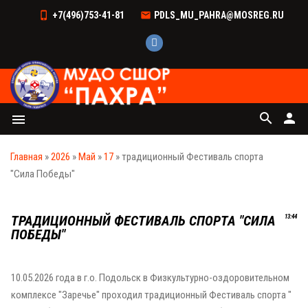
+7(496)753-41-81
PDLS_MU_PAHRA@MOSREG.RU
search
person
menu
Главная
»
2026
»
Май
»
17
» традиционный Фестиваль спорта
"Сила Победы"
ТРАДИЦИОННЫЙ ФЕСТИВАЛЬ СПОРТА "СИЛА
13:44
ПОБЕДЫ"
10.05.2026 года в г.о. Подольск в Физкультурно-оздоровительном
комплексе "Заречье" проходил традиционный Фестиваль спорта "