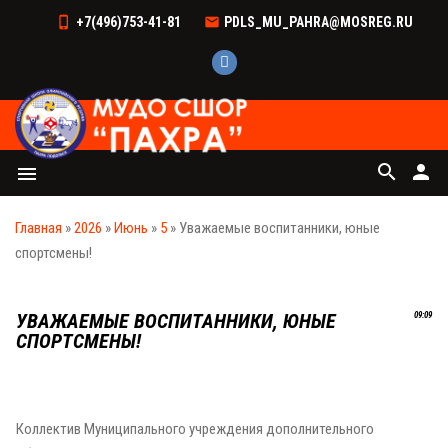
+7(496)753-41-81
PDLS_MU_PAHRA@MOSREG.RU
search
person
menu
Главная
»
2026
»
Июнь
»
5
» Уважаемые воспитанники, юные
спортсмены!
УВАЖАЕМЫЕ ВОСПИТАННИКИ, ЮНЫЕ
09:09
СПОРТСМЕНЫ!
Коллектив Муниципального учреждения дополнительного