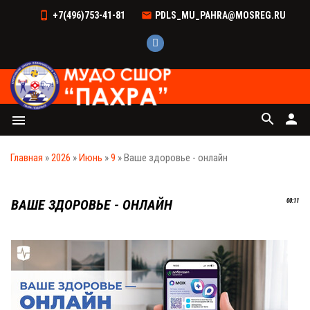
+7(496)753-41-81
PDLS_MU_PAHRA@MOSREG.RU
search
person
menu
Главная
»
2026
»
Июнь
»
9
» Ваше здоровье - онлайн
ВАШЕ ЗДОРОВЬЕ - ОНЛАЙН
00:11