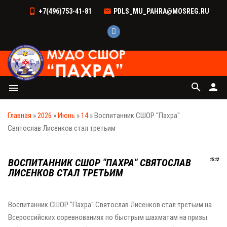
+7(496)753-41-81
PDLS_MU_PAHRA@MOSREG.RU
search
person
menu
Главная
»
2026
»
Июнь
»
14
» Воспитанник СШОР "Пахра"
Святослав Лисенков стал третьим
ВОСПИТАННИК СШОР "ПАХРА" СВЯТОСЛАВ
15:12
ЛИСЕНКОВ СТАЛ ТРЕТЬИМ
Воспитанник СШОР "Пахра" Святослав Лисенков стал третьим на
Всероссийских соревнованиях по быстрым шахматам на призы