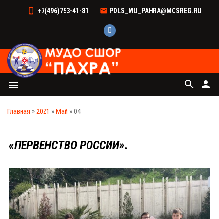
+7(496)753-41-81
PDLS_MU_PAHRA@MOSREG.RU
search
person
menu
Главная
»
2021
»
Май
»
04
«ПЕРВЕНСТВО РОССИИ».