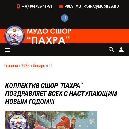
+7(496)753-41-81
PDLS_MU_PAHRA@MOSREG.RU
search
person
menu
Главная
»
2026
»
Январь
»
01
КОЛЛЕКТИВ СШОР "ПАХРА"
ПОЗДРАВЛЯЕТ ВСЕХ С НАСТУПАЮЩИМ
НОВЫМ ГОДОМ!!!