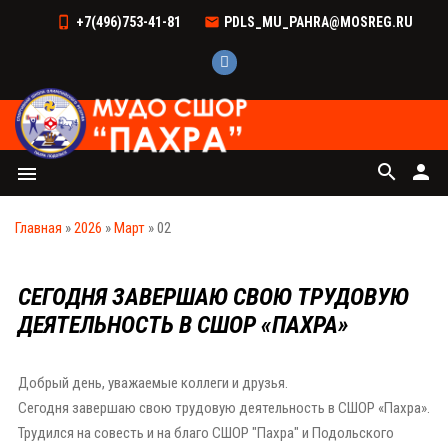
+7(496)753-41-81
PDLS_MU_PAHRA@MOSREG.RU
search
person
menu
Главная
»
2026
»
Март
»
02
СЕГОДНЯ ЗАВЕРШАЮ СВОЮ ТРУДОВУЮ
ДЕЯТЕЛЬНОСТЬ В СШОР «ПАХРА»
Добрый день, уважаемые коллеги и друзья.
Сегодня завершаю свою трудовую деятельность в СШОР «Пахра».
Трудился на совесть и на благо СШОР "Пахра" и Подольского