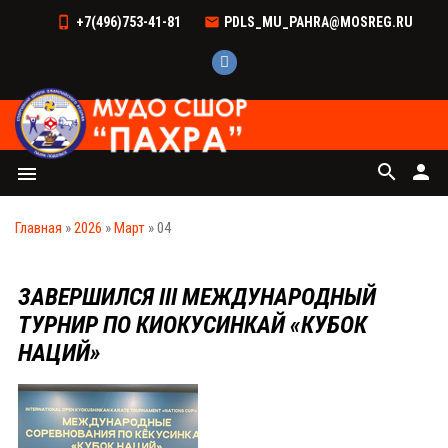
+7(496)753-41-81
PDLS_MU_PAHRA@MOSREG.RU
search
person
menu
Главная
»
2026
»
Март
»
04
ЗАВЕРШИЛСЯ III МЕЖДУНАРОДНЫЙ
ТУРНИР ПО КИОКУСИНКАЙ «КУБОК
НАЦИЙ»