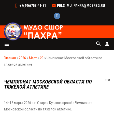
+7(496)753-41-81
PDLS_MU_PAHRA@MOSREG.RU
search
person
menu
Главная
»
2026
»
Март
»
20
» Чемпионат Московской области по
тяжёлой атлетике
ЧЕМПИОНАТ МОСКОВСКОЙ ОБЛАСТИ ПО
11:06
ТЯЖЁЛОЙ АТЛЕТИКЕ
14–15 марта 2026 в г. Старая Купавна прошёл Чемпионат
Московской области по тяжёлой атлетике.