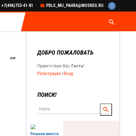
+7(496)753-41-81
PDLS_MU_PAHRA@MOSREG.RU
search
ДОБРО ПОЖАЛОВАТЬ
12:29
Приветствую Вас
,
Гость
!
Регистрация
|
Вход
ПОИСК!
Решаем вместе